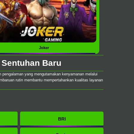
Joker
 Sentuhan Baru
kan pengalaman yang mengutamakan kenyamanan melalui
 pembaruan rutin membantu mempertahankan kualitas layanan
BRI