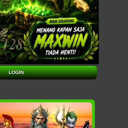
LOGIN