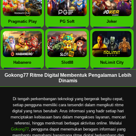
Pragmatic Play
PG Soft
Joker
Habanero
Slot88
NoLimit City
Gokong77 Ritme Digital Membentuk Pengalaman Lebih
Dinamis
Di tengah perkembangan teknologi yang bergerak begitu cepat,
setiap pengguna memiliki cara tersendiri dalam mengikuti ritme
digital yang terus berubah. Arus informasi yang hadir setiap hari
menciptakan kebiasaan baru dalam mengakses layanan, mencari
referensi, hingga menikmati berbagai aktivitas online. Melalui
Gokong77
, pengguna dapat menemukan beragam informasi yang
membantu memahami bagaimana ritme digital berkembang dan